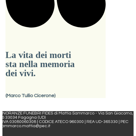
La vita dei morti
sta nella memoria
dei vivi.
(Marco Tullio Cicerone)
ONORANZE FUNEBRI FIDES di Mattia Sammarco - Via San Giacomo,
46 33034 Fagagna (UD)
P.IVA 03080060308 | CODICE ATECO 960300 | REA UD-365330 | PEC
sammarco.mattia@pec.it