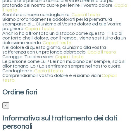
parole che possono consolarvi ve le diremmo dal più
profondo del nostro cuore per lenire il Vostro dolore.
Copia
il testo
Sentite e sincere condoglianze.
Copia il testo
Siamo profondamente addolorati per la prematura
scomparsa di ... Ci uniamo al Vostro dolore ed alle Vostre
preghiere.
Copia il testo
Anch'io ho affrontato un distacco come questo. Ti sia di
conforto che il dolore, con il tempo , viene sostituito da un
dolcissimo ricordo.
Copia il testo
Nel dolore di questo giorno, ci uniamo alla vostra
sofferenza con un profondo abbraccio.
Copia il testo
Coraggio. Ti siamo vicini.
Copia il testo
Le persone come Lui / Lei non muoiono per sempre, solo si
allontanano. Lo / La sentiremo sempre nel nostro cuore.
Condoglianze.
Copia il testo
Comprendiamo il vostro dolore e vi siamo vicini
Copia il
testo
Ordine fiori
×
Informativa sul trattamento dei dati
personali