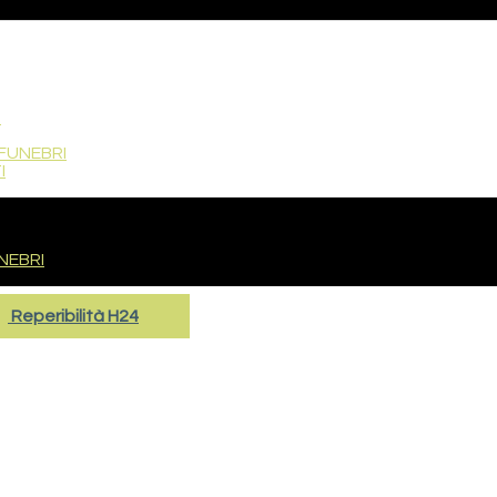
O
FUNEBRI
I
NEBRI
Reperibilità H24