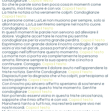
condoglianze.
Copia il testo
So che le parole sono ben poca cosa in momenti come
questo, ma il mio cuore è con voi.
Copia il testo
La triste notizia ci ha veramente colpiti. Condoglianze
Copia il testo
Le persone come Lui/Lei non muoiono per sempre, solo si
allontanano. Lo/La sentiremo sempre nel nostro cuore.
Condoglianze.
Copia il testo
In questi momenti le parole non servono ad alleviare il
dolore. Vogliate accettare le nostre più sentite
condoglianze per la vostra grande perdita.
Copia il testo
Esprimiamo con grande dolore il nostro cordoglio. Il saperci
vicini a Voi nel dolore, possa portarVi almeno un po' di
coraggio nell‘affrontare questo momento.
Copia il testo
La morte non ci porta via completamente la persona
amata. Rimane sempre la sua opera che ci incita a
continuare. Coraggio.
Copia il testo
Non possiamo esprimere il dolore avuto nell’apprendere la
triste notizia. Sentite Condoglianze.
Copia il testo
Dispiaciuti per la disgrazia che vi ha colpiti, partecipiamo al
vostro pianto.
Copia il testo
Con il nostro più sincero affetto speriamo di sostenervi e
accompagnarvi e in questo triste momento. Sentite
condoglianze
Copia il testo
Non potendo esservi vicino in questa triste circostanza,
sappiate che il mio affetto è con voi.
Copia il testo
Mancherà tanto a tutti noi, ma resterà sempre vivo nei
nostri ricordi.
Copia il testo