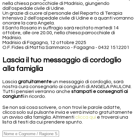
nella chiesa parrocchiale di Madrisio, giungendo
dall'ospedale civile di Udine.
Un grazie di cuore al personale del Reparto di Terapia
Intensiva 2 dell'ospedale civile di Udine e a quanti vorranno
onorare la cara Angela.
Il Santo Rosario in suffragio sarà recitato martedì 14
ottobre, alle ore 20.00, nella chiesa parrocchiale di
Madrisio.
Madrisio di Fagagna, 12 ottobre 2025
O.F. Fides di Mattia Sammarco - Fagagna - 0432 1512201
Lascia il tuo messaggio di cordoglio
alla famiglia
Lascia
gratuitamente
un messaggio di cordoglio, sarà
nostra cura consegnarlo ai congiunti di ANGELA PAULONI.
Tutti i pensieri verranno anche
stampati e consegnati ai
congiunti
in ricordo.
Se non sai cosa scrivere, o non trovi le parole adatte,
clicca solo sul pulsante invia e verrà inviato gratuitamente
un avviso alla famiglia. Altrimenti
clicca qui
e troverai una
lista di testi da cui prendere spunto.