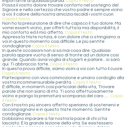
importante di qualsiasi parola.
Copia il testo
Possa il vostro dolore trovare conforto nel sostegno del
Signore e nella certezza che vostro padre è sempre vicino
a voi. Il calore della nostra amicizia riscaldi i vostri cuori.
Copia il testo
Non ho la presunzione di dire che capisco il tuo dolore. Ma
vorrei esserti vicino, per offrirti tutta la mia disponibilità, il
mio conforto ed il mio affetto.
Copia il testo
Appresa la triste notizia, è con dolore che ci stringiamo a
voi in questo momento così difficile. Le più sentite
condoglianze
Copia il testo
In queste occasioni non si sa mai cosa dire. Qualsiasi
parola appare vuota di senso di fronte ad un dolore così
grande. Quando avrai voglia di sfogarti e parlare... io sarò
qui. Ti abbraccio forte.
Copia il testo
In questa prova difficile, siamo vicini a voi con tutto il cuore.
Copia il testo
Partecipiamo con viva commozione e umano cordoglio alla
vostra incommensurabile perdita.
Copia il testo
È difficile, in momenti così particolari della vita, Trovare
parole che non siano di rito. Ti sono affettuosamente
vicino e piango la prematura scomparsa del caro .... .
Copia
il testo
Con il nostro più sincero affetto speriamo di sostenervi e
accompagnarvi e in questo triste momento. Sentite
condoglianze.
Copia il testo
Dobbiamo imparare a far nostra la pace di chi ci ha
lasciato. È la grande lezione della vita. Se esistessero