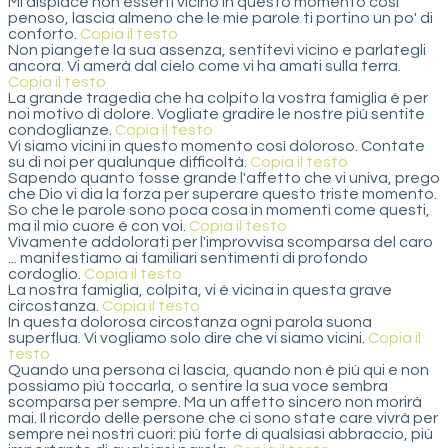
Mi dispiace non esserti vicino in questo momento così
penoso, lascia almeno che le mie parole ti portino un po' di
conforto.
Copia il testo
Non piangete la sua assenza, sentitevi vicino e parlategli
ancora. Vi amerà dal cielo come vi ha amati sulla terra.
Copia il testo
La grande tragedia che ha colpito la vostra famiglia è per
noi motivo di dolore. Vogliate gradire le nostre più sentite
condoglianze.
Copia il testo
Vi siamo vicini in questo momento così doloroso. Contate
su di noi per qualunque difficoltà.
Copia il testo
Sapendo quanto fosse grande l'affetto che vi univa, prego
che Dio vi dia la forza per superare questo triste momento.
So che le parole sono poca cosa in momenti come questi,
ma il mio cuore è con voi.
Copia il testo
Vivamente addolorati per l'improvvisa scomparsa del caro
... manifestiamo ai familiari sentimenti di profondo
cordoglio.
Copia il testo
La nostra famiglia, colpita, vi è vicina in questa grave
circostanza.
Copia il testo
In questa dolorosa circostanza ogni parola suona
superflua. Vi vogliamo solo dire che vi siamo vicini.
Copia il
testo
Quando una persona ci lascia, quando non è più qui e non
possiamo più toccarla, o sentire la sua voce sembra
scomparsa per sempre. Ma un affetto sincero non morirà
mai. Il ricordo delle persone che ci sono state care vivrà per
sempre nei nostri cuori: più forte di qualsiasi abbraccio, più